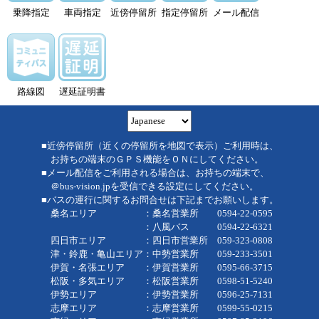
乗降指定
車両指定
近傍停留所
指定停留所
メール配信
路線図
遅延証明書
■近傍停留所（近くの停留所を地図で表示）ご利用時は、
お持ちの端末のＧＰＳ機能をＯＮにしてください。
■メール配信をご利用される場合は、お持ちの端末で、
＠bus-vision.jpを受信できる設定にしてください。
■バスの運行に関するお問合せは下記までお願いします。
桑名エリア ：桑名営業所 0594-22-0595
：八風バス 0594-22-6321
四日市エリア ：四日市営業所 059-323-0808
津・鈴鹿・亀山エリア：中勢営業所 059-233-3501
伊賀・名張エリア ：伊賀営業所 0595-66-3715
松阪・多気エリア ：松阪営業所 0598-51-5240
伊勢エリア ：伊勢営業所 0596-25-7131
志摩エリア ：志摩営業所 0599-55-0215