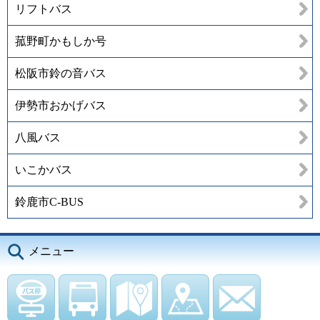
リフトバス
菰野町かもしか号
松阪市鈴の音バス
伊勢市おかげバス
八風バス
いこかバス
鈴鹿市C-BUS
メニュー