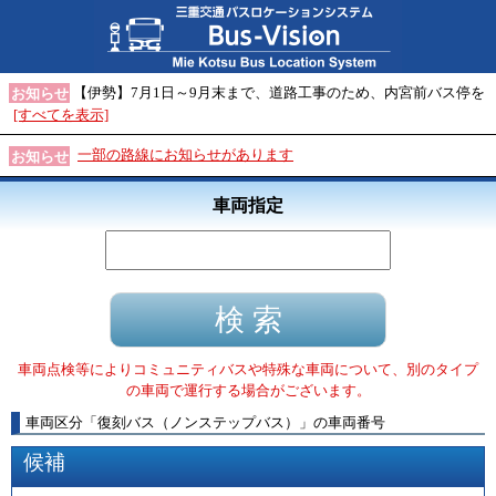
【伊勢】7月1日～9月末まで、道路工事のため、内宮前バス停を
お知らせ
[すべてを表示]
一部の路線にお知らせがあります
お知らせ
車両指定
車両点検等によりコミュニティバスや特殊な車両について、別のタイプ
の車両で運行する場合がございます。
車両区分
「
復刻バス（ノンステップバス）
」
の車両番号
候補