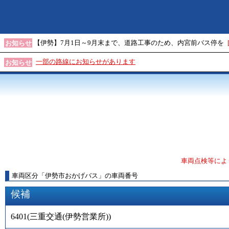
【伊勢】7月1日～9月末まで、道路工事のため、内宮前バス停を
お知らせ
一部の路線にお知らせがあります
お知らせ
車両点検等によ
車両区分
「
伊勢市おかげバス
」
の車両番号
候補
6401
(
三重交通(伊勢営業所)
)