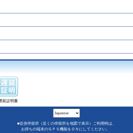
遅延証明書
■近傍停留所（近くの停留所を地図で表示）ご利用時は、
お持ちの端末のＧＰＳ機能をＯＮにしてください。