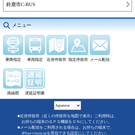
鈴鹿市C-BUS
メニュー
乗降指定
車両指定
近傍停留所
指定停留所
メール配信
路線図
遅延証明書
■近傍停留所（近くの停留所を地図で表示）ご利用時は、
お持ちの端末のＧＰＳ機能をＯＮにしてください。
■メール配信をご利用される場合は、お持ちの端末で、
＠bus-vision.jpを受信できる設定にしてください。