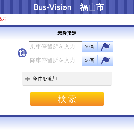
福山市
表示]
乗降指定
50音
50音
条件を追加