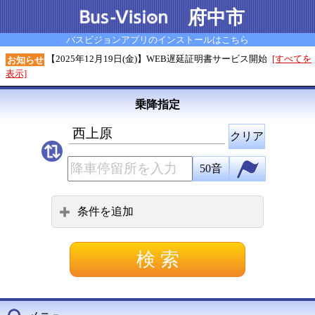
府中市
バスビジョンアプリのインストールはこちら
【2025年12月19日(金)】WEB遅延証明書サービス開始
[すべてを
お知らせ
表示]
乗降指定
西上原
クリア
50音
条件を追加